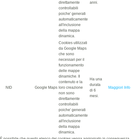
direttamente
anni.
controllabili
poiche' generati
automaticamente
all'inclusione
della mappa
dinamica.
Cookies utilizzati
da Google Maps
che sono
necessari per il
funzionamento
delle mappe
dinamiche. Il
Ha una
contenuto e la
durata
NID
Google Maps
loro creazione
Maggiori Info
di 6
non sono
mesi.
direttamente
controllabili
poiche' generati
automaticamente
all'inclusione
della mappa
dinamica.
È possibile che questo elenco dei cookies venga aggiornato in conseguenza