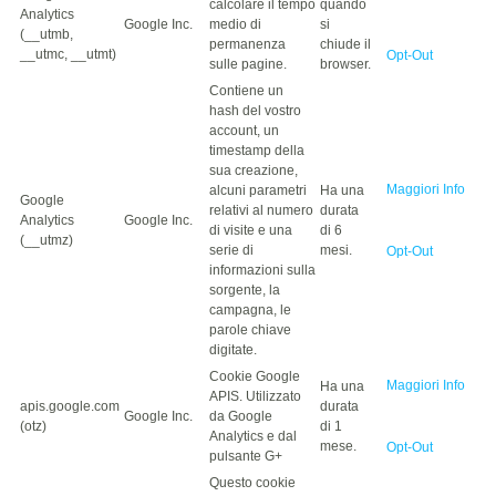
calcolare il tempo
quando
Analytics
Google Inc.
medio di
si
(__utmb,
permanenza
chiude il
__utmc, __utmt)
Opt-Out
sulle pagine.
browser.
Contiene un
hash del vostro
account, un
timestamp della
sua creazione,
Maggiori Info
alcuni parametri
Ha una
Google
relativi al numero
durata
Analytics
Google Inc.
di visite e una
di 6
(__utmz)
serie di
mesi.
Opt-Out
informazioni sulla
sorgente, la
campagna, le
parole chiave
digitate.
Cookie Google
Maggiori Info
Ha una
APIS. Utilizzato
apis.google.com
durata
Google Inc.
da Google
(otz)
di 1
Analytics e dal
mese.
Opt-Out
pulsante G+
Questo cookie