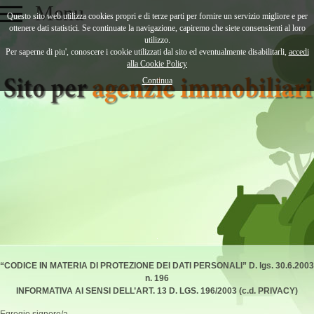
Menu
Questo sito web utilizza cookies propri e di terze parti per fornire un servizio migliore e per
ottenere dati statistici. Se continuate la navigazione, capiremo che siete consensienti al loro
utilizzo.
Home
Caratteristiche
Provalo Subito
Per saperne di piu', conoscere i cookie utilizzati dal sito ed eventualmente disabilitarli,
accedi
alla Cookie Policy
Sito per Agenzie Immobiliari
Esempi Online
Dicono di Noi
Contatti
Continua
“CODICE IN MATERIA DI PROTEZIONE DEI DATI PERSONALI”
D. lgs. 30.6.2003
n. 196
INFORMATIVA AI SENSI DELL’ART. 13 D. LGS. 196/2003 (c.d. PRIVACY)