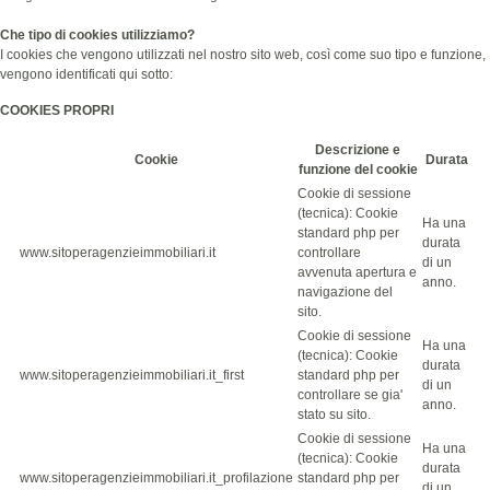
Che tipo di cookies utilizziamo?
I cookies che vengono utilizzati nel nostro sito web, così come suo tipo e funzione,
vengono identificati qui sotto:
COOKIES PROPRI
Descrizione e
Cookie
Durata
funzione del cookie
Cookie di sessione
(tecnica): Cookie
Ha una
standard php per
durata
www.sitoperagenzieimmobiliari.it
controllare
di un
avvenuta apertura e
anno.
navigazione del
sito.
Cookie di sessione
Ha una
(tecnica): Cookie
durata
www.sitoperagenzieimmobiliari.it_first
standard php per
di un
controllare se gia'
anno.
stato su sito.
Cookie di sessione
Ha una
(tecnica): Cookie
durata
www.sitoperagenzieimmobiliari.it_profilazione
standard php per
di un