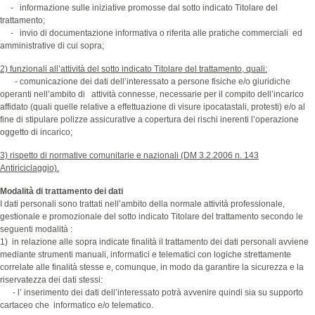
- informazione sulle iniziative promosse dal sotto indicato Titolare del
trattamento;
- invio di documentazione informativa o riferita alle pratiche commerciali ed
amministrative di cui sopra;
2) funzionali all’attività del sotto indicato Titolare del trattamento, quali:
- comunicazione dei dati dell’interessato a persone fisiche e/o giuridiche
operanti nell’ambito di attività connesse, necessarie per il compito dell’incarico
affidato (quali quelle relative a effettuazione di visure ipocatastali, protesti) e/o al
fine di stipulare polizze assicurative a copertura dei rischi inerenti l’operazione
oggetto di incarico;
3) rispetto di normative comunitarie e nazionali (DM 3.2.2006 n. 143
Antiriciclaggio).
Modalità di trattamento dei dati
I dati personali sono trattati nell’ambito della normale attività professionale,
gestionale e promozionale del sotto indicato Titolare del trattamento secondo le
seguenti modalità :
1) in relazione alle sopra indicate finalità il trattamento dei dati personali avviene
mediante strumenti manuali, informatici e telematici con logiche strettamente
correlate alle finalità stesse e, comunque, in modo da garantire la sicurezza e la
riservatezza dei dati stessi:
- l’ inserimento dei dati dell’interessato potrà avvenire quindi sia su supporto
cartaceo che informatico e/o telematico.