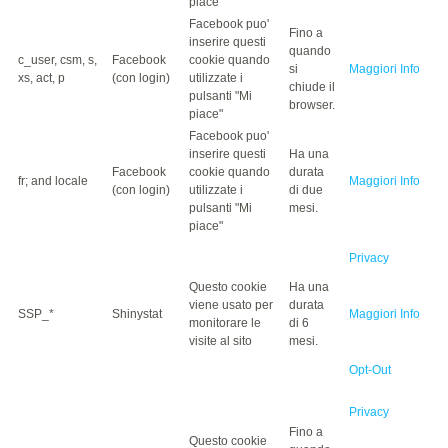
piace"
Facebook puo'
Fino a
inserire questi
quando
c_user, csm, s,
Facebook
cookie quando
si
Maggiori Info
xs, act, p
(con login)
utilizzate i
chiude il
pulsanti "Mi
browser.
piace"
Facebook puo'
inserire questi
Ha una
Facebook
cookie quando
durata
fr; and locale
Maggiori Info
(con login)
utilizzate i
di due
pulsanti "Mi
mesi.
piace"
Privacy
Questo cookie
Ha una
viene usato per
durata
SSP_*
Shinystat
Maggiori Info
monitorare le
di 6
visite al sito
mesi.
Opt-Out
Privacy
Fino a
Questo cookie