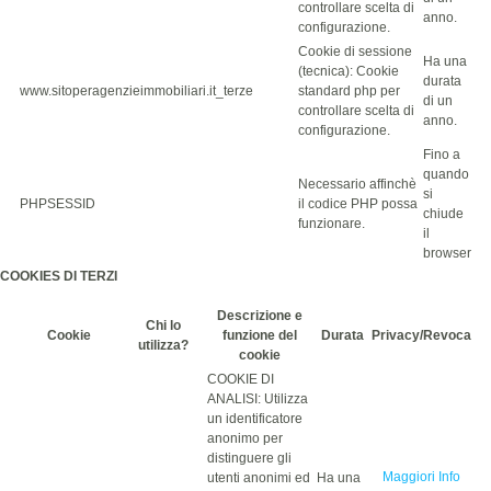
controllare scelta di
anno.
configurazione.
Cookie di sessione
Ha una
(tecnica): Cookie
durata
www.sitoperagenzieimmobiliari.it_terze
standard php per
di un
controllare scelta di
anno.
configurazione.
Fino a
quando
Necessario affinchè
si
PHPSESSID
il codice PHP possa
chiude
funzionare.
il
browser
COOKIES DI TERZI
Descrizione e
Chi lo
Cookie
funzione del
Durata
Privacy/Revoca
utilizza?
cookie
COOKIE DI
ANALISI: Utilizza
un identificatore
anonimo per
distinguere gli
Maggiori Info
utenti anonimi ed
Ha una