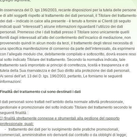
Egregio signore/a,
In osservanza del D. lgs 196/2003, recante disposizioni per la tutela delle persone
e di altri soggetti rispetto al trattamento dei dati personali, il Titolare del trattamento
dei dati – indicato in calce alla presente - è tenuto a fornire ai Clienti (di seguito
indicati quali “interessati”) alcune informazioni riguardanti l’utilizzo dei dati
personali. Premesso che i dati trattati presso il Titolare sono unicamente quelli
forniti dagli interessati all’atto del conferimento dell’incarico di mediazione, non
provenendo quindi in alcun modo da terzi, il trattamento degli stessi necessita di
una specifica manifestazione di consenso da parte dell’interessato, da esprimersi
con l’allegato modulo che, debitamente compilato e sottoscritto, dovrà essere reso
al sotto indicato Titolare del trattamento. Secondo la normativa indicata, tale
trattamento sarà improntato ai principi di correttezza, liceità e trasparenza e di
tutela della Sua riservatezza e del Suo diritto alla protezione dei dati personali.
Ai sensi dell’art. 13 del D. lgs. 196/2003, pertanto, Le forniamo le seguenti
informazioni:
Finalità del trattamento cui sono destinati i dati
I dati personali sono trattati nell’ambito della normale attività professionale,
gestionale e promozionale del sotto indicato Titolare del trattamento secondo le
seguenti finalità :
1) finalità strettamente connesse e strumentali alla gestione del rapporto
professionale, quali:
- trattamento dei dati per lo svolgimento delle pratiche promozionali,
commerciali, amministrative e/o derivanti dal contratto o da obblighi di legge;