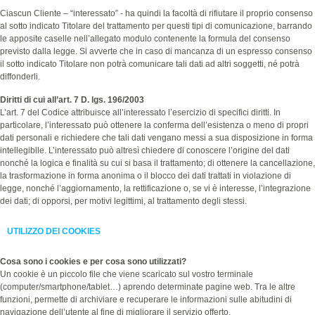
Ciascun Cliente – “interessato” - ha quindi la facoltà di rifiutare il proprio consenso
al sotto indicato Titolare del trattamento per questi tipi di comunicazione, barrando
le apposite caselle nell’allegato modulo contenente la formula del consenso
previsto dalla legge. Si avverte che in caso di mancanza di un espresso consenso
il sotto indicato Titolare non potrà comunicare tali dati ad altri soggetti, né potrà
diffonderli.
Diritti di cui all’art. 7 D. lgs. 196/2003
L’art. 7 del Codice attribuisce all’interessato l’esercizio di specifici diritti. In
particolare, l’interessato può ottenere la conferma dell’esistenza o meno di propri
dati personali e richiedere che tali dati vengano messi a sua disposizione in forma
intellegibile. L’interessato può altresì chiedere di conoscere l’origine dei dati
nonché la logica e finalità su cui si basa il trattamento; di ottenere la cancellazione,
la trasformazione in forma anonima o il blocco dei dati trattati in violazione di
legge, nonché l’aggiornamento, la rettificazione o, se vi è interesse, l’integrazione
dei dati; di opporsi, per motivi legittimi, al trattamento degli stessi.
UTILIZZO DEI COOKIES
Cosa sono i cookies e per cosa sono utilizzati?
Un cookie è un piccolo file che viene scaricato sul vostro terminale
(computer/smartphone/tablet…) aprendo determinate pagine web. Tra le altre
funzioni, permette di archiviare e recuperare le informazioni sulle abitudini di
navigazione dell’utente al fine di migliorare il servizio offerto.