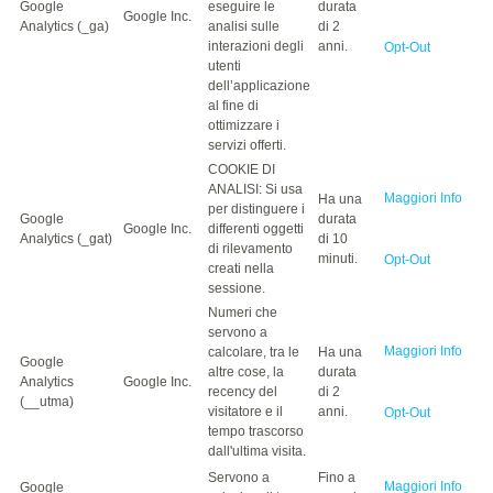
Google
eseguire le
durata
Google Inc.
Analytics (_ga)
analisi sulle
di 2
interazioni degli
anni.
Opt-Out
utenti
dell’applicazione
al fine di
ottimizzare i
servizi offerti.
COOKIE DI
ANALISI: Si usa
Maggiori Info
Ha una
per distinguere i
Google
durata
Google Inc.
differenti oggetti
Analytics (_gat)
di 10
di rilevamento
minuti.
Opt-Out
creati nella
sessione.
Numeri che
servono a
Maggiori Info
calcolare, tra le
Ha una
Google
altre cose, la
durata
Analytics
Google Inc.
recency del
di 2
(__utma)
visitatore e il
anni.
Opt-Out
tempo trascorso
dall'ultima visita.
Servono a
Fino a
Maggiori Info
Google