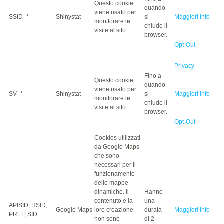
Questo cookie
quando
viene usato per
SSID_*
Shinystat
si
Maggiori Info
monitorare le
chiude il
visite al sito
browser.
Opt-Out
Privacy
Fino a
Questo cookie
quando
viene usato per
SV_*
Shinystat
si
Maggiori Info
monitorare le
chiude il
visite al sito
browser.
Opt-Out
Cookies utilizzati
da Google Maps
che sono
necessari per il
funzionamento
delle mappe
dinamiche. Il
Hanno
contenuto e la
una
APISID, HSID,
Google Maps
loro creazione
durata
Maggiori Info
PREF, SID
non sono
di 2