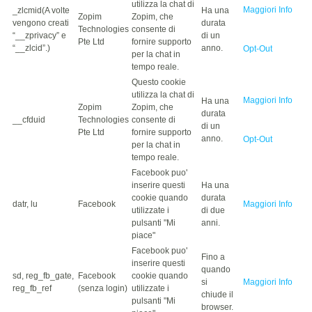
utilizza la chat di
Maggiori Info
_zlcmid(A volte
Ha una
Zopim
Zopim, che
vengono creati
durata
Technologies
consente di
“__zprivacy” e
di un
Pte Ltd
fornire supporto
“__zlcid”.)
anno.
Opt-Out
per la chat in
tempo reale.
Questo cookie
utilizza la chat di
Maggiori Info
Ha una
Zopim
Zopim, che
durata
__cfduid
Technologies
consente di
di un
Pte Ltd
fornire supporto
anno.
Opt-Out
per la chat in
tempo reale.
Facebook puo'
inserire questi
Ha una
cookie quando
durata
datr, lu
Facebook
Maggiori Info
utilizzate i
di due
pulsanti "Mi
anni.
piace"
Facebook puo'
Fino a
inserire questi
quando
sd, reg_fb_gate,
Facebook
cookie quando
si
Maggiori Info
reg_fb_ref
(senza login)
utilizzate i
chiude il
pulsanti "Mi
browser.